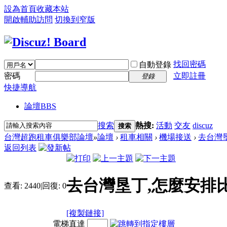
設為首頁
收藏本站
開啟輔助訪問
切換到窄版
找回密碼
自動登錄
密碼
立即註冊
登錄
快捷導航
論壇
BBS
搜索
熱搜:
活動
交友
discuz
搜索
台灣超跑租車俱樂部論壇
»
論壇
›
租車相關
›
機場接送
›
去台灣
返回列表
去台灣垦丁,怎麼安排
查看:
2440
|
回復:
0
[複製鏈接]
電梯直達