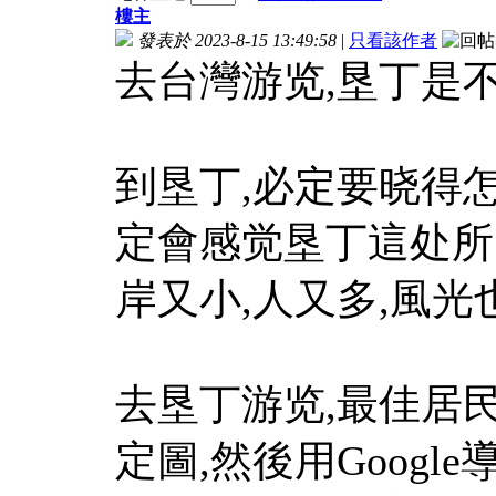
樓主
發表於 2023-8-15 13:49:58
|
只看該作者
去台灣游览,垦丁是
到垦丁,必定要晓得
定會感觉垦丁這处所
岸又小,人又多,風光
去垦丁游览,最佳居民宿
定圖,然後用Goog