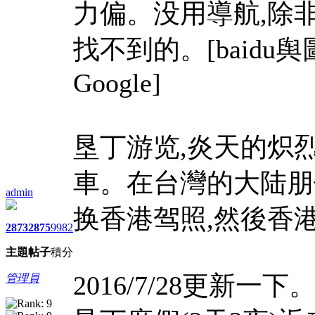
力偏。没用導航,除
找不到的。[baid
Google]
垦丁游览,炎天的炽
車。在台灣的大陆朋
admin
换香港驾照,然後香
2873
2875
9982
主題
帖子
積分
2016/7/28更新
管理員