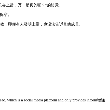
塞
,会上當，万一是真的呢？”的错觉。
拆穿。
”功效，即便有人發明上當，也没法告诉其他成員。
Hao, which is a social media platform and only provides inform
增強