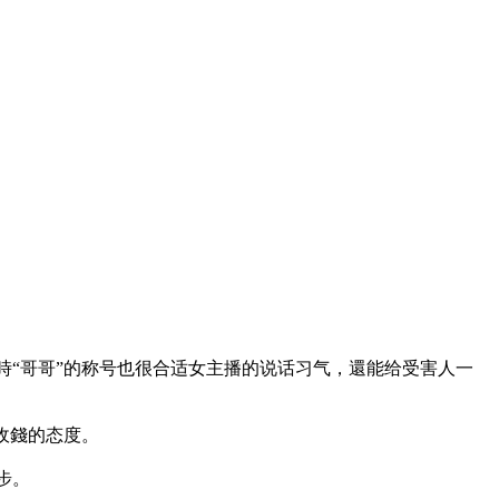
時“哥哥”的称号也很合适女主播的说话习气，還能给受害人一
收錢的态度。
步。