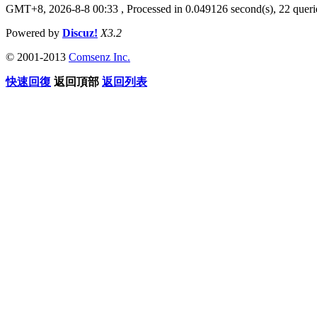
GMT+8, 2026-8-8 00:33
, Processed in 0.049126 second(s), 22 querie
Powered by
Discuz!
X3.2
© 2001-2013
Comsenz Inc.
快速回復
返回頂部
返回列表