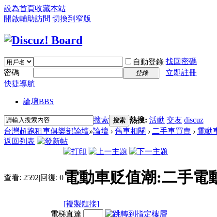
設為首頁
收藏本站
開啟輔助訪問
切換到窄版
找回密碼
自動登錄
密碼
立即註冊
登錄
快捷導航
論壇
BBS
搜索
熱搜:
活動
交友
discuz
搜索
台灣超跑租車俱樂部論壇
»
論壇
›
舊車相關
›
二手車買賣
›
電動
返回列表
電動車贬值潮:二手電
查看:
2592
|
回復:
0
[複製鏈接]
電梯直達