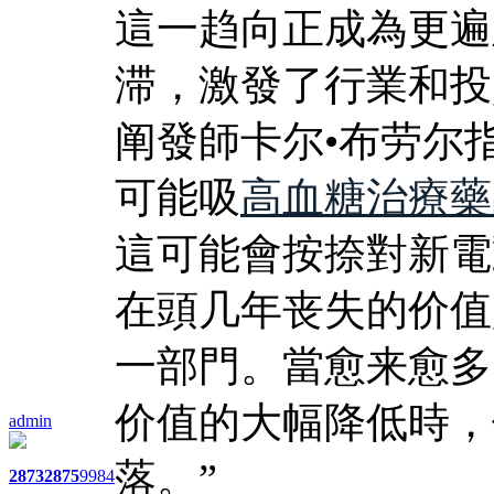
這一趋向正成為更遍
滞，激發了行業和投資
阐發師卡尔•布劳尔
可能吸
高血糖治療藥
這可能會按捺對新電
在頭几年丧失的价值
一部門。當愈来愈多
价值的大幅降低時，
admin
落。”
2873
2875
9984