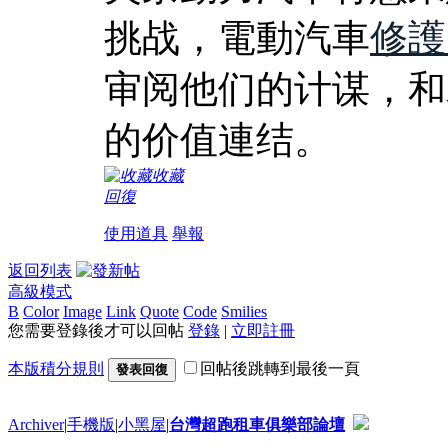
挑战，電動汽車
修護
审阅他们的计谋，和
的价值連结。
收藏
回復
使用道具
舉報
返回列表
高級模式
B
Color
Image
Link
Quote
Code
Smilies
您需要登錄後才可以回帖
登錄
|
立即註冊
本版積分規則
回帖後跳轉到最後一頁
發表回復
Archiver
|
手機版
|
小黑屋
|
台灣超跑租車俱樂部論壇